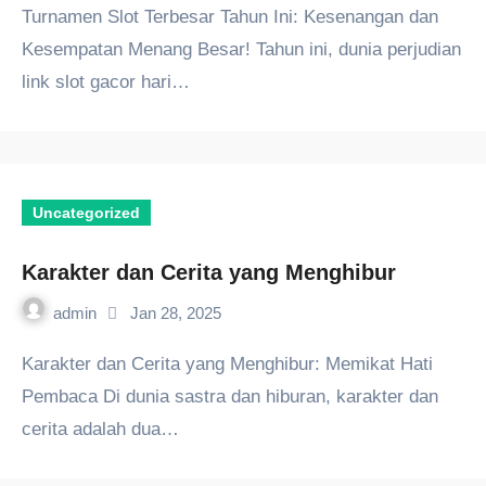
Turnamen Slot Terbesar Tahun Ini: Kesenangan dan
Kesempatan Menang Besar! Tahun ini, dunia perjudian
link slot gacor hari…
Uncategorized
Karakter dan Cerita yang Menghibur
admin
Jan 28, 2025
Karakter dan Cerita yang Menghibur: Memikat Hati
Pembaca Di dunia sastra dan hiburan, karakter dan
cerita adalah dua…