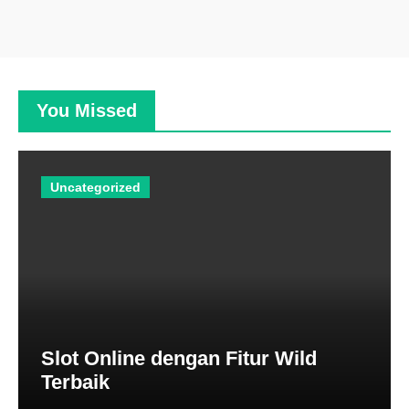
You Missed
Uncategorized
Slot Online dengan Fitur Wild
Terbaik